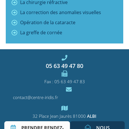
La chirurgie réfractive
La correction des anomalies visuelles
Opération de la cataracte
La greffe de cornée
05 63 49 47 80
Fax : 05 63 49 47 83
contact@centre-iridis.fr
32 Place Jean Jaurès
81000
ALBI
PRENDRE RENDEZ-
NOUS