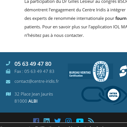
La participation du Dr Gilles Lesieur au congrès BSC
démontrent l’engagement du Centre Iridis à intégrer l
des experts de renommée internationale pour
fourn
patients. Pour en savoir plus sur l’application IOL
n’hésitez pas à nous contacter.
05 63 49 47 80
Fax : 05 63 49 47 83
contact@centre-iridis.fr
32 Place Jean Jaurès
81000
ALBI